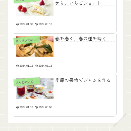
から、いちごショート
2024.01.30
2024.03.18
春を巻く、春の種を蒔く
キ
ッチンでの出来事
2024.01.12
2024.03.15
季節の果物でジャムを作る
んどめいどスイーツ
は
2024.01.10
2024.03.06